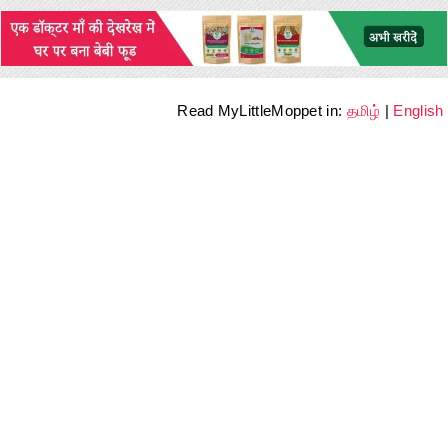
Read MyLittleMoppet in:
தமிழ்
|
English