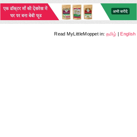
Read MyLittleMoppet in:
தமிழ்
|
English