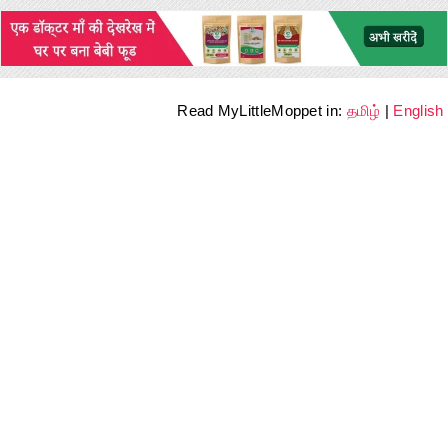
Read MyLittleMoppet in:
தமிழ்
|
English