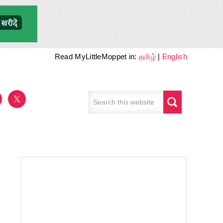
Read MyLittleMoppet in:
தமிழ்
|
English