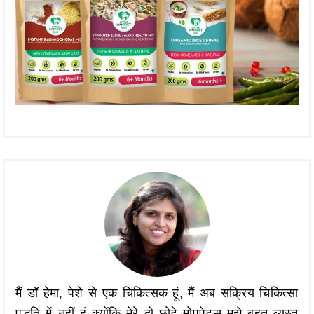
मैं डॉ हेमा, पेशे से एक चिकित्सक हूं, मैं अब सक्रिय चिकित्सा
पद्धति में नहीं हूं क्योंकि मेरे दो छोटे मोपपेट्स मुझे बहुत व्यस्त