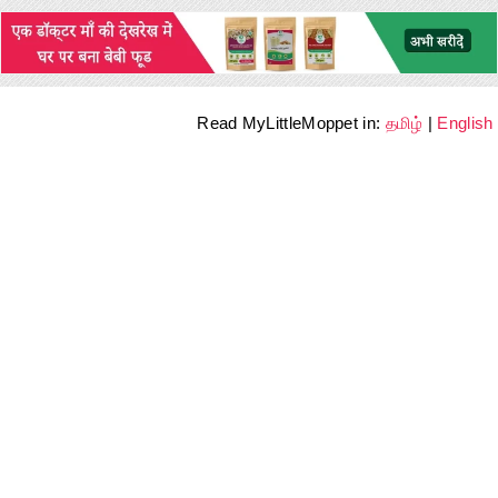
Read MyLittleMoppet in:
தமிழ்
|
English