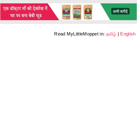
Read MyLittleMoppet in:
தமிழ்
|
English