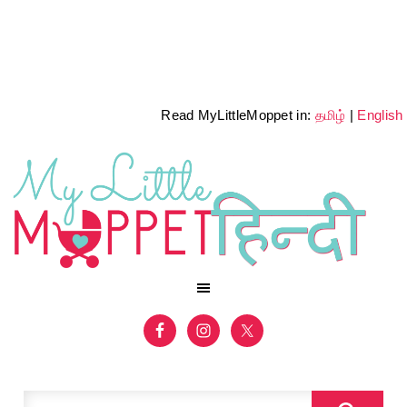
Read MyLittleMoppet in:
தமிழ்
|
English