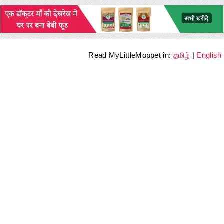
Read MyLittleMoppet in:
தமிழ்
|
English