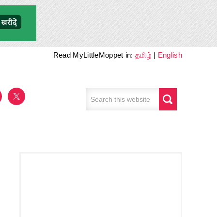
Read MyLittleMoppet in:
தமிழ்
|
English