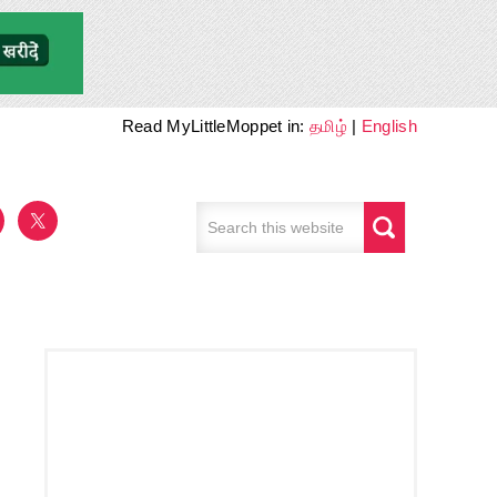
Read MyLittleMoppet in:
தமிழ்
|
English