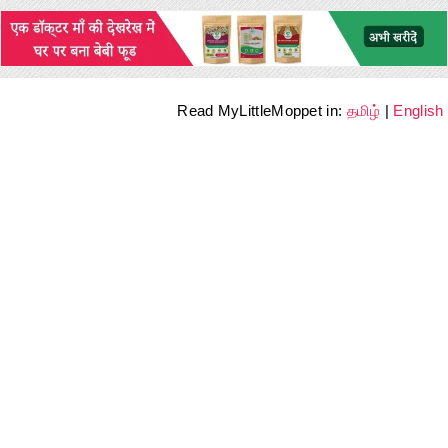
Read MyLittleMoppet in:
தமிழ்
|
English