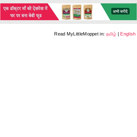
Read MyLittleMoppet in:
தமிழ்
|
English